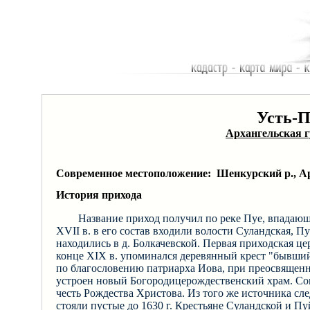
Усть-П
Архангельская 
Современное местоположение: Шенкурский р., Ар
История прихода
Название приход получил по реке Пуе, впадающе
XVII в. в его состав входили волости Суландская, П
находились в д. Болкачевской. Первая приходская ц
конце XIX в. упоминался деревянный крест "бывший п
по благословению патриарха Иова, при преосвящен
устроен новый Богородицерождественский храм. Согл
честь Рождества Христова. Из того же источника след
стояли пустые до 1630 г. Крестьяне Суландской и П