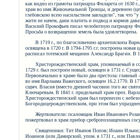
как видно из грамоты патриарха Филарета от 1630 г.
храм во имя Живоначальной Троицы, и деревнею (це
глебовскою всею насильством завладели", так что "у
жити не начем, дани платить и подвод и кормов дав
Василий Прокофьев писал челобитную патриарху Фил
Просьба о возвращении земель была удовлетворена.
В 1719 г., по благословению архиепископа Варн
освящена в 1720 г. В 1794-1795 г.г. построена новая
расписал тотемский мещанин Александр Брагин. В 18
Христорождественский храм, упоминаемый в сотн
1729 г. был построен новый, освящен в 1731 г. Сущес
Первоначально в храме было два престола: главный -
во имя Варлаама Важеского, освящен 16.2.1770. В 177
сщмч. Власия (вместо древней часовни того же свя
Ключаревым. В 1841 г. придельный храм преп. Варла
Христорождественский храм был перенесен с небезоп
Богородицерождественским, при этом был упразднен
Жертвователи: псаломщик Иван Иванович Розанов
пожертвовал в храм прибор сребропозлащенных сосу
Священники: Тит Иванов Попов; Иоанн Ильин; К
Иоаннов (или Дамирский, упом. в 1731 г., или Павлов